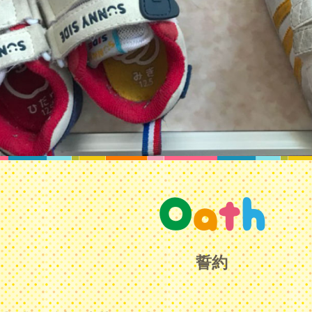
O
a
t
h
誓約