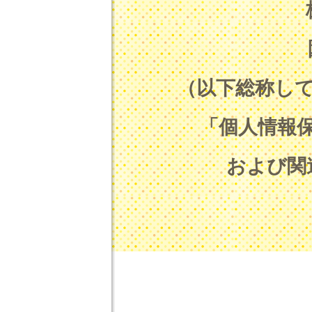
（以下総称し
「個人情報
および関