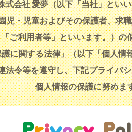
株式会社 愛夢（以下「当社」とい
園児・児童およびその保護者、求職
て「ご利用者等」といいます。）の
保護に関する法律」（以下「個人情
連法令等を遵守し、下記プライバシ
個人情報の保護に努めま
P
r
i
v
a
c
y
P
ol